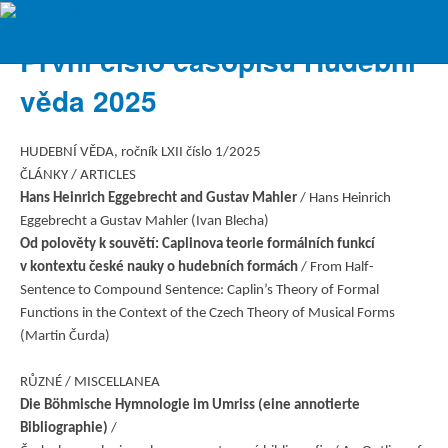
ČSHV
První číslo časopisu Hudební
věda 2025
HUDEBNÍ VĚDA, ročník LXII číslo 1/2025
ČLÁNKY / ARTICLES
Hans Heinrich Eggebrecht and Gustav Mahler
/ Hans Heinrich
Eggebrecht a Gustav Mahler (Ivan Blecha)
Od polověty k souvětí: Caplinova teorie formálních funkcí
v kontextu české nauky o hudebních formách
/ From Half-
Sentence to Compound Sentence: Caplin’s Theory of Formal
Functions in the Context of the Czech Theory of Musical Forms
(Martin Čurda)
RŮZNÉ / MISCELLANEA
Die Böhmische Hymnologie im Umriss (eine annotierte
Bibliographie)
/