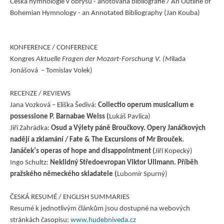
Česka hymnologie v obrysu - anotovaná bibliografie / An Outline of
Bohemian Hymnology - an Annotated Bibliography (Jan Kouba)
KONFERENCE / CONFERENCE
Kongres
Aktuelle Fragen der Mozart-Forschung V. (M
ilada
Jonášová – Tomislav Volek)
RECENZE / REVIEWS
Jana Vozková – Eliška Šedivá:
Collectio operum musicalium e
possessione P. Barnabae Weiss (
Lukáš Pavlica)
Jiří Zahrádka:
Osud a Výlety páně Broučkovy. Opery Janáčkových
nadějí a zklamání / Fate & The Excursions of Mr Brouček.
Janáčekʼs operas of hope and disappointment (
Jiří Kopecký)
Ingo Schultz:
Neklidný Středoevropan Viktor Ullmann. Příběh
pražského německého skladatele (
Lubomír Spurný)
ČESKÁ RESUMÉ / ENGLISH SUMMARIES
Resumé k jednotlivým článkům jsou dostupné na webových
stránkách časopisu:
www.hudebniveda.cz